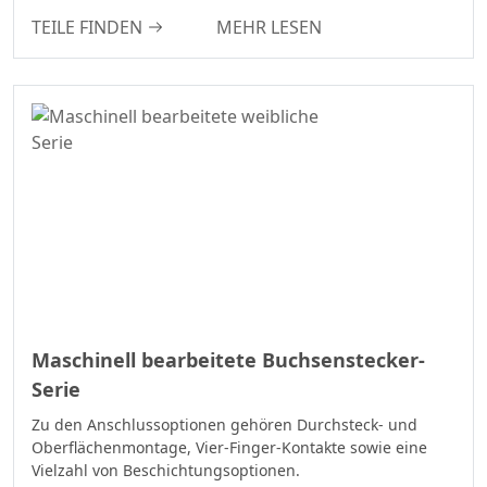
Automobilindustrie
6.35
TEILE FINDEN
MEHR LESEN
Stecker Und Buchse
6.50
Zwei-In-Eins-Board-To-
7.50
Board-
7.62
Steckverbinderserie
10.16
Motor-Steckverbinder
D-SUB-Steckverbinder-
Serie
Mini-Jumper-
Steckverbinder-Serie
Solar-Photovoltaik-
Serie
Maschinell bearbeitete Buchsenstecker-
Steckverbinder Der
Serie
WD-Serie
Zu den Anschlussoptionen gehören Durchsteck- und
Hochgeschwindigkeits-
Oberflächenmontage, Vier-Finger-Kontakte sowie eine
Vielzahl von Beschichtungsoptionen.
Board-To-Board-