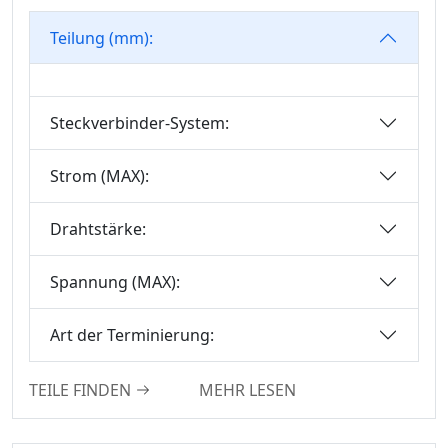
Steckverbinder
Teilung (mm):
Standard-IDC-Serie
IC-Sockel-
Steckverbinder-Serie
Steckverbinder-System:
Box-Header-
Steckverbinder-Serie
Strom (MAX):
SPC-Steckverbinder-
Serie
Drahtstärke:
MRC-Steckverbinder-
Serie
Spannung (MAX):
Box-Header-
Steckverbinder
Art der Terminierung:
Sensor-
Steckverbinder-Serie
TEILE FINDEN
MEHR LESEN
Ejector-Header-
Steckverbinder-Serie