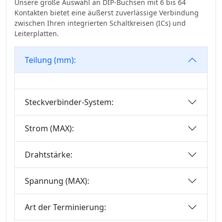
Serie
Unsere große Auswahl an DIP-Buchsen mit 6 bis 64
3.00
Kontakten bietet eine äußerst zuverlässige Verbindung
Automotive Standard
zwischen Ihren integrierten Schaltkreisen (ICs) und
3.20
Series
Leiterplatten.
3.50
Klemmenblöcke
Steckverbinder-Serie
3.50*2.50
Teilung (mm):
Terminal Blocks
3.81
Connector Series
3.96
M8-Serie
Steckverbinder-System:
4.00
Precision Board To
4.14
Strom (MAX):
Board Connector
4.19
Wire To Board
4.20
Drahtstärke:
Connector Series
5.00
IDC-Serie
Spannung (MAX):
5.0*5.6mm
Diskreter Draht
5.08
IDC&FPC
Art der Terminierung:
6.00
Kabel Für Die