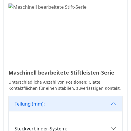
Buchsen-Header-
Steckverbinder-Serie
SCSI-Steckverbinder-
Serie
Mini-DIN-
Steckverbinder-Serie
SIC-Steckverbinder-
Serie
Micro-I/O-Serie
Maschinell bearbeitete Stiftleisten-Serie
DFCN-Steckverbinder-
Unterschiedliche Anzahl von Positionen; Glatte
Serie
Kontaktflächen für einen stabilen, zuverlässigen Kontakt.
Gefräste Buchsen-
Teilung (mm):
Header-
Steckverbinder-Serie
Maschinell Bearbeitete
Stiftleisten
Steckverbinder-System: