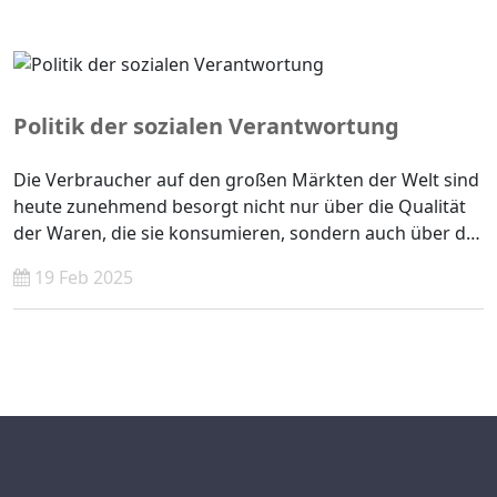
Lieferkettenmanagement effektiv zu achten, zu wahren
und zu fördern und sicherzustellen, dass unser
Handeln im Einklang mit international anerkannten
Menschenrechtsstandards steht, indem wir eine
Politik der sozialen Verantwortung
umfassende Richtlinie zum Schutz der Menschenrechte
entwickeln und umsetzen.
Die Verbraucher auf den großen Märkten der Welt sind
heute zunehmend besorgt nicht nur über die Qualität
der Waren, die sie konsumieren, sondern auch über die
Bedingungen in den Fabriken, in denen sie hergestellt
19 Feb 2025
werden. Aus diesem Grund hat Wifeng seine Politik der
sozialen Verantwortung eingeführt, die betont, dass die
Produkte von Wifeng nicht nur in einer sicheren und
hygienischen, sondern auch in einer sozial akzeptablen
Umgebung hergestellt werden.