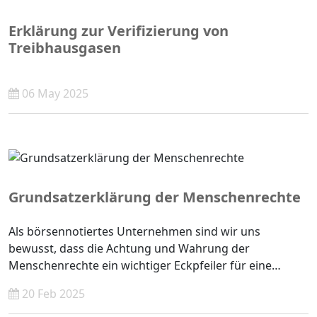
Erklärung zur Verifizierung von
Treibhausgasen
06 May 2025
Grundsatzerklärung der Menschenrechte
Als börsennotiertes Unternehmen sind wir uns
bewusst, dass die Achtung und Wahrung der
Menschenrechte ein wichtiger Eckpfeiler für eine
nachhaltige Entwicklung ist. Wir verpflichten uns, die
20 Feb 2025
Menschenrechte in unserer Geschäftstätigkeit, unserer
geschäftlichen Zusammenarbeit und unserem