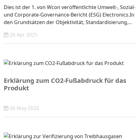
Dies ist der 1. von Wcon veröffentlichte Umwelt-, Sozial-
und Corporate-Governance-Bericht (ESG) Electronics.In
den Grundsätzen der Objektivität, Standardisierung,
Transparenz und Vollständigkeit bietet der Bericht eine
26 Apr 2025
detaillierte Offenlegung der Praktiken und Leistungen
des Unternehmens in Bezug auf soziale Verantwortung
wie Umwelt, Gesellschaft und Unternehmensführung
für das Jahr 2024.
Erklärung zum CO2-Fußabdruck für das
Produkt
06 May 2025