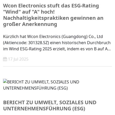
Wcon Electronics stuft das ESG-Rating
"Wind" auf "A" hoch!
Nachhaltigkeitspraktiken gewinnen an
großer Anerkennung
Kürzlich hat Wcon Electronics (Guangdong) Co., Ltd
(Aktiencode: 301328.SZ) einen historischen Durchbruch
im Wind ESG-Rating 2025 erzielt, indem es von B auf A
gestiegen ist und erfolgreich zu den besten ESG-
17 Jul 2025
Ratings in der Haushaltselektronik-, Instrumenten- und
Komponentenindustrie gehört.
BERICHT ZU UMWELT, SOZIALES UND
UNTERNEHMENSFÜHRUNG (ESG)